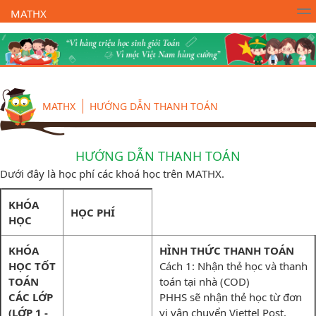
MATHX
Trường Toán Online MATHX
Học toán
- Lớp 1
MATHX
HƯỚNG DẪN THANH TOÁN
HƯỚNG DẪN THANH TOÁN
Dưới đây là học phí các khoá học trên MATHX.
KHÓA
HỌC PHÍ
HỌC
KHÓA
HÌNH THỨC THANH TOÁN
HỌC TỐT
Cách 1: Nhận thẻ học và thanh
TOÁN
toán tại nhà (COD)
CÁC LỚP
PHHS sẽ nhận thẻ học từ đơn
(LỚP 1 -
vị vận chuyển Viettel Post.