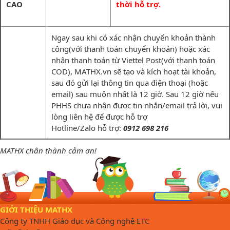
CAO
thời hỗ trợ.
Ngay sau khi có xác nhận chuyển khoản thành
công(với thanh toán chuyển khoản) hoặc xác
nhận thanh toán từ Viettel Post(với thanh toán
COD), MATHX.vn sẽ tạo và kích hoạt tài khoản,
sau đó gửi lại thông tin qua điện thoại (hoặc
email) sau muộn nhất là 12 giờ. Sau 12 giờ nếu
PHHS chưa nhận được tin nhắn/email trả lời, vui
lòng liên hệ để được hỗ trợ
Hotline/Zalo hỗ trợ:
0912 698 216
MATHX chân thành cảm ơn!
GIỚI THIỆU MATHX
Công ty TNHH Giáo dục và Công nghệ ETC