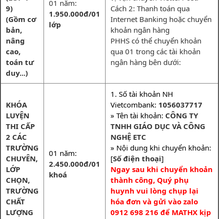
01 năm:
9)
Cách 2: Thanh toán qua
1.950.000đ/01
(Gồm cơ
Internet Banking hoặc chuyển
lớp
bản,
khoản ngân hàng
nâng
PHHS có thể chuyển khoản
cao,
qua 01 trong các tài khoản
toán tư
ngân hàng bên dưới:
duy...)
1. Số tài khoản NH
KHÓA
Vietcombank:
1056037717
LUYỆN
» Tên tài khoản:
CÔNG TY
THI CẤP
TNHH GIÁO DỤC VÀ CÔNG
2 CÁC
NGHỆ ETC
TRƯỜNG
» Nội dung khi chuyển khoản:
01 năm:
CHUYÊN,
[
Số điện thoại
]
2.450.000đ/01
LỚP
Ngay sau khi chuyển khoản
khoá
CHỌN,
thành công, Quý phụ
TRƯỜNG
huynh vui lòng chụp lại
CHẤT
hóa đơn và gửi vào zalo
LƯỢNG
0912 698 216 để MATHX kịp