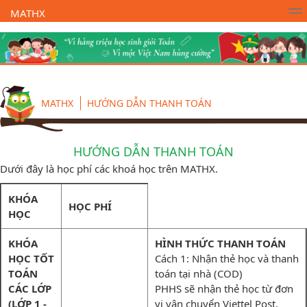
MATHX
Trường Toán Online MATHX
Học toán
- Lớp 1
MATHX
HƯỚNG DẪN THANH TOÁN
HƯỚNG DẪN THANH TOÁN
Dưới đây là học phí các khoá học trên MATHX.
KHÓA
HỌC PHÍ
HỌC
KHÓA
HÌNH THỨC THANH TOÁN
HỌC TỐT
Cách 1: Nhận thẻ học và thanh
TOÁN
toán tại nhà (COD)
CÁC LỚP
PHHS sẽ nhận thẻ học từ đơn
(LỚP 1 -
vị vận chuyển Viettel Post.