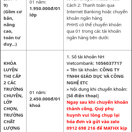
01 năm:
9)
Cách 2: Thanh toán qua
1.950.000đ/01
(Gồm cơ
Internet Banking hoặc chuyển
lớp
bản,
khoản ngân hàng
nâng
PHHS có thể chuyển khoản
cao,
qua 01 trong các tài khoản
toán tư
ngân hàng bên dưới:
duy...)
1. Số tài khoản NH
KHÓA
Vietcombank:
1056037717
LUYỆN
» Tên tài khoản:
CÔNG TY
THI CẤP
TNHH GIÁO DỤC VÀ CÔNG
2 CÁC
NGHỆ ETC
TRƯỜNG
» Nội dung khi chuyển khoản:
01 năm:
CHUYÊN,
[
Số điện thoại
]
2.450.000đ/01
LỚP
Ngay sau khi chuyển khoản
khoá
CHỌN,
thành công, Quý phụ
TRƯỜNG
huynh vui lòng chụp lại
CHẤT
hóa đơn và gửi vào zalo
LƯỢNG
0912 698 216 để MATHX kịp