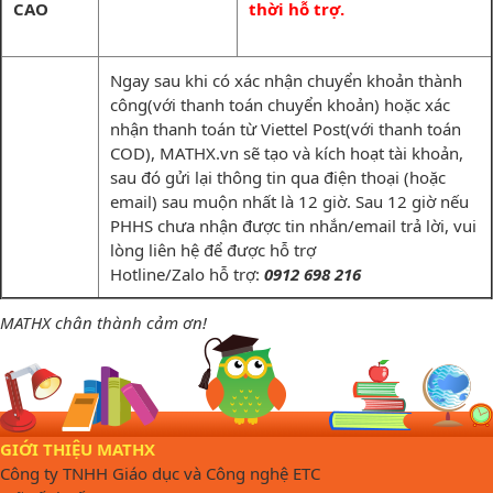
CAO
thời hỗ trợ.
Ngay sau khi có xác nhận chuyển khoản thành
công(với thanh toán chuyển khoản) hoặc xác
nhận thanh toán từ Viettel Post(với thanh toán
COD), MATHX.vn sẽ tạo và kích hoạt tài khoản,
sau đó gửi lại thông tin qua điện thoại (hoặc
email) sau muộn nhất là 12 giờ. Sau 12 giờ nếu
PHHS chưa nhận được tin nhắn/email trả lời, vui
lòng liên hệ để được hỗ trợ
Hotline/Zalo hỗ trợ:
0912 698 216
MATHX chân thành cảm ơn!
GIỚI THIỆU MATHX
Công ty TNHH Giáo dục và Công nghệ ETC