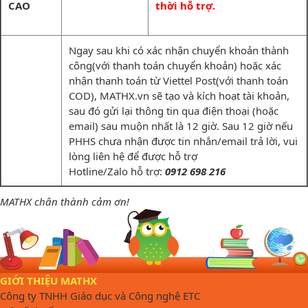
CAO
thời hỗ trợ.
Ngay sau khi có xác nhận chuyển khoản thành
công(với thanh toán chuyển khoản) hoặc xác
nhận thanh toán từ Viettel Post(với thanh toán
COD), MATHX.vn sẽ tạo và kích hoạt tài khoản,
sau đó gửi lại thông tin qua điện thoại (hoặc
email) sau muộn nhất là 12 giờ. Sau 12 giờ nếu
PHHS chưa nhận được tin nhắn/email trả lời, vui
lòng liên hệ để được hỗ trợ
Hotline/Zalo hỗ trợ:
0912 698 216
MATHX chân thành cảm ơn!
GIỚI THIỆU MATHX
Công ty TNHH Giáo dục và Công nghệ ETC