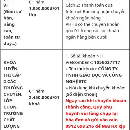
01 năm:
9)
Cách 2: Thanh toán qua
1.950.000đ/01
(Gồm cơ
Internet Banking hoặc chuyển
lớp
bản,
khoản ngân hàng
nâng
PHHS có thể chuyển khoản
cao,
qua 01 trong các tài khoản
toán tư
ngân hàng bên dưới:
duy...)
1. Số tài khoản NH
KHÓA
Vietcombank:
1056037717
LUYỆN
» Tên tài khoản:
CÔNG TY
THI CẤP
TNHH GIÁO DỤC VÀ CÔNG
2 CÁC
NGHỆ ETC
TRƯỜNG
» Nội dung khi chuyển khoản:
01 năm:
CHUYÊN,
[
Số điện thoại
]
2.450.000đ/01
LỚP
Ngay sau khi chuyển khoản
khoá
CHỌN,
thành công, Quý phụ
TRƯỜNG
huynh vui lòng chụp lại
CHẤT
hóa đơn và gửi vào zalo
LƯỢNG
0912 698 216 để MATHX kịp