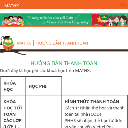
MATHX
Trường Toán Online MATHX
Học toán
- Lớp 1
MATHX
HƯỚNG DẪN THANH TOÁN
HƯỚNG DẪN THANH TOÁN
Dưới đây là học phí các khoá học trên MATHX.
KHÓA
HỌC PHÍ
HỌC
KHÓA
HÌNH THỨC THANH TOÁN
HỌC TỐT
Cách 1: Nhận thẻ học và thanh
TOÁN
toán tại nhà (COD)
CÁC LỚP
PHHS sẽ nhận thẻ học từ đơn
(LỚP 1 -
vị vận chuyển Viettel Post.