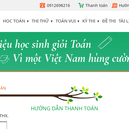
0912698216
Thanh toán
Hướn
HỌC TOÁN
THI THỬ
TOÁN VUI
KỲ THI
TÀI L
ĐỀ THI
OÁN
HƯỚNG DẪN THANH TOÁN
ATHX.