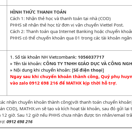
HÌNH THỨC THANH TOÁN
Cách 1: Nhận thẻ học và thanh toán tại nhà (COD)
PHHS sẽ nhận thẻ học từ đơn vị vận chuyển Viettel Post.
Cách 2: Thanh toán qua Internet Banking hoặc chuyển kho
PHHS có thể chuyển khoản qua 01 trong các tài khoản ngân
1. Số tài khoản NH Vietcombank:
1056037717
» Tên tài khoản:
CÔNG TY TNHH GIÁO DỤC VÀ CÔNG NGH
» Nội dung khi chuyển khoản: [
Số điện thoại
]
Ngay sau khi chuyển khoản thành công, Quý phụ huynh
vào zalo 0912 698 216 để MATHX kịp thời hỗ trợ.
xác nhận chuyển khoản thành công(với thanh toán chuyển khoản) 
n COD), MATHX.vn sẽ tạo và kích hoạt tài khoản, sau đó gửi lạ
̀ 12 giờ. Sau 12 giờ nếu PHHS chưa nhận được tin nhắn/email trả 
trợ:
0912 698 216