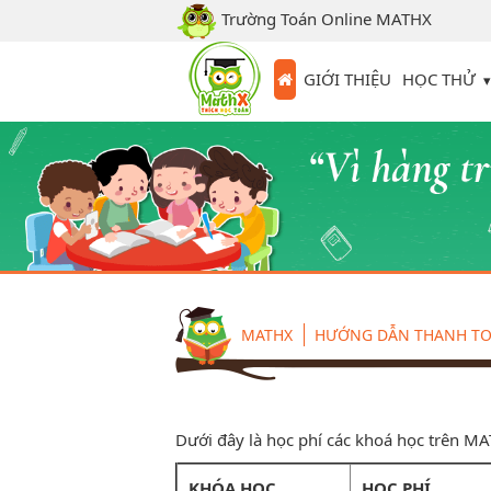
Trường Toán Online MATHX
HỌC THỬ
GIỚI THIỆU
MATHX
HƯỚNG DẪN THANH T
Dưới đây là học phí các khoá học trên M
KHÓA HỌC
HỌC PHÍ