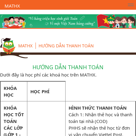
MATHX
Trường Toán Online MATHX
Học toán
- Lớp 1
MATHX
HƯỚNG DẪN THANH TOÁN
HƯỚNG DẪN THANH TOÁN
Dưới đây là học phí các khoá học trên MATHX.
KHÓA
HỌC PHÍ
HỌC
KHÓA
HÌNH THỨC THANH TOÁN
HỌC TỐT
Cách 1: Nhận thẻ học và thanh
TOÁN
toán tại nhà (COD)
CÁC LỚP
PHHS sẽ nhận thẻ học từ đơn
(LỚP 1 -
vị vận chuyển Viettel Post.