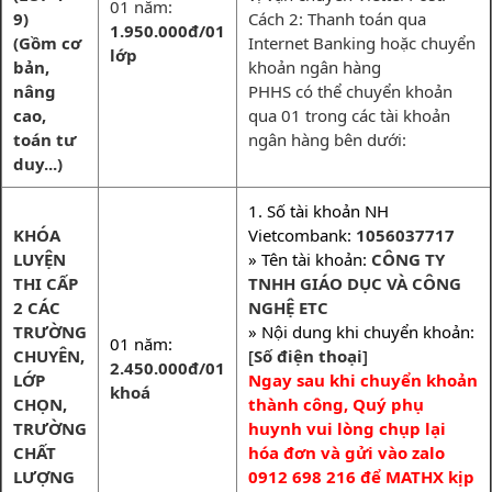
01 năm:
9)
Cách 2: Thanh toán qua
1.950.000đ/01
(Gồm cơ
Internet Banking hoặc chuyển
lớp
bản,
khoản ngân hàng
nâng
PHHS có thể chuyển khoản
cao,
qua 01 trong các tài khoản
toán tư
ngân hàng bên dưới:
duy...)
1. Số tài khoản NH
KHÓA
Vietcombank:
1056037717
LUYỆN
» Tên tài khoản:
CÔNG TY
THI CẤP
TNHH GIÁO DỤC VÀ CÔNG
2 CÁC
NGHỆ ETC
TRƯỜNG
» Nội dung khi chuyển khoản:
01 năm:
CHUYÊN,
[
Số điện thoại
]
2.450.000đ/01
LỚP
Ngay sau khi chuyển khoản
khoá
CHỌN,
thành công, Quý phụ
TRƯỜNG
huynh vui lòng chụp lại
CHẤT
hóa đơn và gửi vào zalo
LƯỢNG
0912 698 216 để MATHX kịp