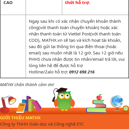
CAO
thời hỗ trợ.
Ngay sau khi có xác nhận chuyển khoản thành
công(với thanh toán chuyển khoản) hoặc xác
nhận thanh toán từ Viettel Post(với thanh toán
COD), MATHX.vn sẽ tạo và kích hoạt tài khoản,
sau đó gửi lại thông tin qua điện thoại (hoặc
email) sau muộn nhất là 12 giờ. Sau 12 giờ nếu
PHHS chưa nhận được tin nhắn/email trả lời, vui
lòng liên hệ để được hỗ trợ
Hotline/Zalo hỗ trợ:
0912 698 216
MATHX chân thành cảm ơn!
GIỚI THIỆU MATHX
Công ty TNHH Giáo dục và Công nghệ ETC