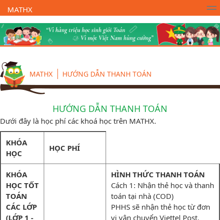
MATHX
Trường Toán Online MATHX
Học toán
- Lớp 1
MATHX
HƯỚNG DẪN THANH TOÁN
HƯỚNG DẪN THANH TOÁN
Dưới đây là học phí các khoá học trên MATHX.
KHÓA
HỌC PHÍ
HỌC
KHÓA
HÌNH THỨC THANH TOÁN
HỌC TỐT
Cách 1: Nhận thẻ học và thanh
TOÁN
toán tại nhà (COD)
CÁC LỚP
PHHS sẽ nhận thẻ học từ đơn
(LỚP 1 -
vị vận chuyển Viettel Post.