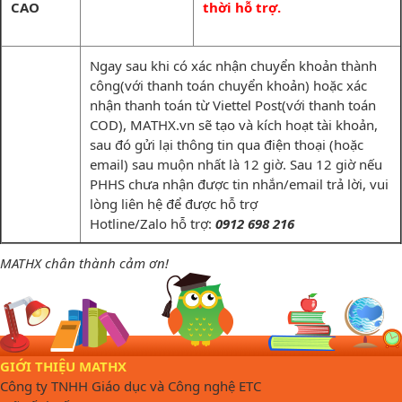
CAO
thời hỗ trợ.
Ngay sau khi có xác nhận chuyển khoản thành
công(với thanh toán chuyển khoản) hoặc xác
nhận thanh toán từ Viettel Post(với thanh toán
COD), MATHX.vn sẽ tạo và kích hoạt tài khoản,
sau đó gửi lại thông tin qua điện thoại (hoặc
email) sau muộn nhất là 12 giờ. Sau 12 giờ nếu
PHHS chưa nhận được tin nhắn/email trả lời, vui
lòng liên hệ để được hỗ trợ
Hotline/Zalo hỗ trợ:
0912 698 216
MATHX chân thành cảm ơn!
GIỚI THIỆU MATHX
Công ty TNHH Giáo dục và Công nghệ ETC