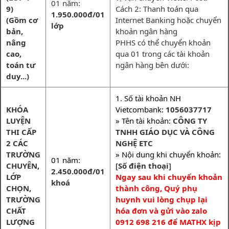
01 năm:
9)
Cách 2: Thanh toán qua
1.950.000đ/01
(Gồm cơ
Internet Banking hoặc chuyển
lớp
bản,
khoản ngân hàng
nâng
PHHS có thể chuyển khoản
cao,
qua 01 trong các tài khoản
toán tư
ngân hàng bên dưới:
duy...)
1. Số tài khoản NH
KHÓA
Vietcombank:
1056037717
LUYỆN
» Tên tài khoản:
CÔNG TY
THI CẤP
TNHH GIÁO DỤC VÀ CÔNG
2 CÁC
NGHỆ ETC
TRƯỜNG
» Nội dung khi chuyển khoản:
01 năm:
CHUYÊN,
[
Số điện thoại
]
2.450.000đ/01
LỚP
Ngay sau khi chuyển khoản
khoá
CHỌN,
thành công, Quý phụ
TRƯỜNG
huynh vui lòng chụp lại
CHẤT
hóa đơn và gửi vào zalo
LƯỢNG
0912 698 216 để MATHX kịp