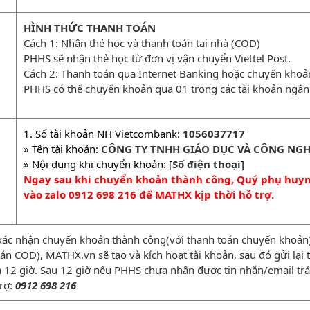
HÌNH THỨC THANH TOÁN
Cách 1: Nhận thẻ học và thanh toán tại nhà (COD)
PHHS sẽ nhận thẻ học từ đơn vị vận chuyển Viettel Post.
Cách 2: Thanh toán qua Internet Banking hoặc chuyển kho
PHHS có thể chuyển khoản qua 01 trong các tài khoản ngân
1. Số tài khoản NH Vietcombank:
1056037717
» Tên tài khoản:
CÔNG TY TNHH GIÁO DỤC VÀ CÔNG NGH
» Nội dung khi chuyển khoản: [
Số điện thoại
]
Ngay sau khi chuyển khoản thành công, Quý phụ huynh
vào zalo 0912 698 216 để MATHX kịp thời hỗ trợ.
xác nhận chuyển khoản thành công(với thanh toán chuyển khoản) 
n COD), MATHX.vn sẽ tạo và kích hoạt tài khoản, sau đó gửi lạ
̀ 12 giờ. Sau 12 giờ nếu PHHS chưa nhận được tin nhắn/email trả 
trợ:
0912 698 216