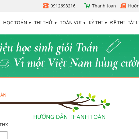
0912698216
Thanh toán
Hướn
HỌC TOÁN
THI THỬ
TOÁN VUI
KỲ THI
TÀI L
ĐỀ THI
OÁN
HƯỚNG DẪN THANH TOÁN
ATHX.