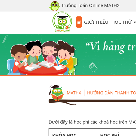
Trường Toán Online MATHX
HỌC THỬ
GIỚI THIỆU
MATHX
HƯỚNG DẪN THANH T
Dưới đây là học phí các khoá học trên M
KHÓA HỌC
HỌC PHÍ