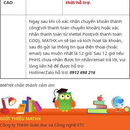
CAO
thời hỗ trợ.
Ngay sau khi có xác nhận chuyển khoản thành
công(với thanh toán chuyển khoản) hoặc xác
nhận thanh toán từ Viettel Post(với thanh toán
COD), MATHX.vn sẽ tạo và kích hoạt tài khoản,
sau đó gửi lại thông tin qua điện thoại (hoặc
email) sau muộn nhất là 12 giờ. Sau 12 giờ nếu
PHHS chưa nhận được tin nhắn/email trả lời, vui
lòng liên hệ để được hỗ trợ
Hotline/Zalo hỗ trợ:
0912 698 216
MATHX chân thành cảm ơn!
GIỚI THIỆU MATHX
Công ty TNHH Giáo dục và Công nghệ ETC