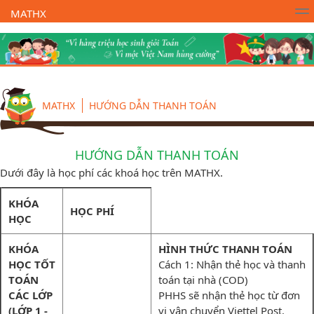
MATHX
Trường Toán Online MATHX
Học toán
- Lớp 1
MATHX
HƯỚNG DẪN THANH TOÁN
HƯỚNG DẪN THANH TOÁN
Dưới đây là học phí các khoá học trên MATHX.
KHÓA
HỌC PHÍ
HỌC
KHÓA
HÌNH THỨC THANH TOÁN
HỌC TỐT
Cách 1: Nhận thẻ học và thanh
TOÁN
toán tại nhà (COD)
CÁC LỚP
PHHS sẽ nhận thẻ học từ đơn
(LỚP 1 -
vị vận chuyển Viettel Post.