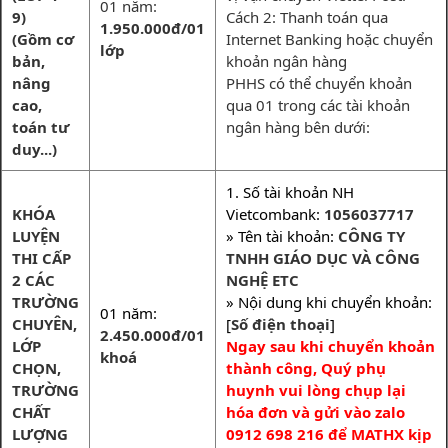
01 năm:
9)
Cách 2: Thanh toán qua
1.950.000đ/01
(Gồm cơ
Internet Banking hoặc chuyển
lớp
bản,
khoản ngân hàng
nâng
PHHS có thể chuyển khoản
cao,
qua 01 trong các tài khoản
toán tư
ngân hàng bên dưới:
duy...)
1. Số tài khoản NH
KHÓA
Vietcombank:
1056037717
LUYỆN
» Tên tài khoản:
CÔNG TY
THI CẤP
TNHH GIÁO DỤC VÀ CÔNG
2 CÁC
NGHỆ ETC
TRƯỜNG
» Nội dung khi chuyển khoản:
01 năm:
CHUYÊN,
[
Số điện thoại
]
2.450.000đ/01
LỚP
Ngay sau khi chuyển khoản
khoá
CHỌN,
thành công, Quý phụ
TRƯỜNG
huynh vui lòng chụp lại
CHẤT
hóa đơn và gửi vào zalo
LƯỢNG
0912 698 216 để MATHX kịp