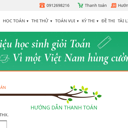
0912698216
Thanh toán
Hướn
HỌC TOÁN
THI THỬ
TOÁN VUI
KỲ THI
TÀI L
ĐỀ THI
OÁN
HƯỚNG DẪN THANH TOÁN
ATHX.