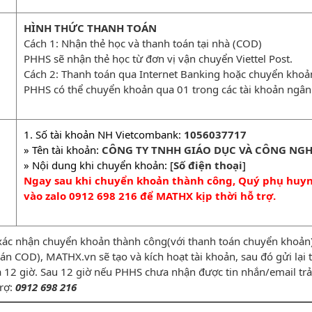
HÌNH THỨC THANH TOÁN
Cách 1: Nhận thẻ học và thanh toán tại nhà (COD)
PHHS sẽ nhận thẻ học từ đơn vị vận chuyển Viettel Post.
Cách 2: Thanh toán qua Internet Banking hoặc chuyển kho
PHHS có thể chuyển khoản qua 01 trong các tài khoản ngân
1. Số tài khoản NH Vietcombank:
1056037717
» Tên tài khoản:
CÔNG TY TNHH GIÁO DỤC VÀ CÔNG NGH
» Nội dung khi chuyển khoản: [
Số điện thoại
]
Ngay sau khi chuyển khoản thành công, Quý phụ huynh
vào zalo 0912 698 216 để MATHX kịp thời hỗ trợ.
xác nhận chuyển khoản thành công(với thanh toán chuyển khoản) 
n COD), MATHX.vn sẽ tạo và kích hoạt tài khoản, sau đó gửi lạ
̀ 12 giờ. Sau 12 giờ nếu PHHS chưa nhận được tin nhắn/email trả 
trợ:
0912 698 216