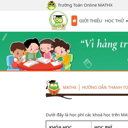
Trường Toán Online MATHX
HỌC THỬ
GIỚI THIỆU
MATHX
HƯỚNG DẪN THANH T
Dưới đây là học phí các khoá học trên M
KHÓA HỌC
HỌC PHÍ