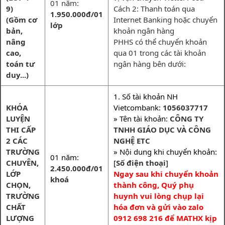
01 năm:
9)
Cách 2: Thanh toán qua
1.950.000đ/01
(Gồm cơ
Internet Banking hoặc chuyển
lớp
bản,
khoản ngân hàng
nâng
PHHS có thể chuyển khoản
cao,
qua 01 trong các tài khoản
toán tư
ngân hàng bên dưới:
duy...)
1. Số tài khoản NH
KHÓA
Vietcombank:
1056037717
LUYỆN
» Tên tài khoản:
CÔNG TY
THI CẤP
TNHH GIÁO DỤC VÀ CÔNG
2 CÁC
NGHỆ ETC
TRƯỜNG
» Nội dung khi chuyển khoản:
01 năm:
CHUYÊN,
[
Số điện thoại
]
2.450.000đ/01
LỚP
Ngay sau khi chuyển khoản
khoá
CHỌN,
thành công, Quý phụ
TRƯỜNG
huynh vui lòng chụp lại
CHẤT
hóa đơn và gửi vào zalo
LƯỢNG
0912 698 216 để MATHX kịp