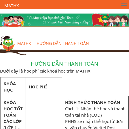
MATHX
Trường Toán Online MATHX
Học toán
- Lớp 1
MATHX
HƯỚNG DẪN THANH TOÁN
HƯỚNG DẪN THANH TOÁN
Dưới đây là học phí các khoá học trên MATHX.
KHÓA
HỌC PHÍ
HỌC
KHÓA
HÌNH THỨC THANH TOÁN
HỌC TỐT
Cách 1: Nhận thẻ học và thanh
TOÁN
toán tại nhà (COD)
CÁC LỚP
PHHS sẽ nhận thẻ học từ đơn
(LỚP 1 -
vị vận chuyển Viettel Post.