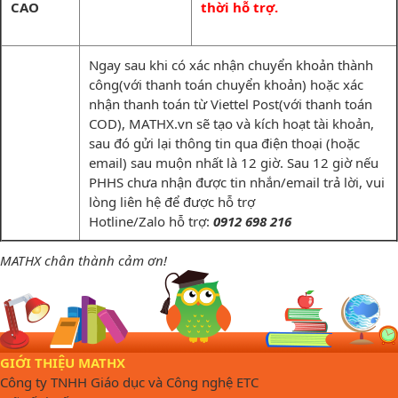
CAO
thời hỗ trợ.
Ngay sau khi có xác nhận chuyển khoản thành
công(với thanh toán chuyển khoản) hoặc xác
nhận thanh toán từ Viettel Post(với thanh toán
COD), MATHX.vn sẽ tạo và kích hoạt tài khoản,
sau đó gửi lại thông tin qua điện thoại (hoặc
email) sau muộn nhất là 12 giờ. Sau 12 giờ nếu
PHHS chưa nhận được tin nhắn/email trả lời, vui
lòng liên hệ để được hỗ trợ
Hotline/Zalo hỗ trợ:
0912 698 216
MATHX chân thành cảm ơn!
GIỚI THIỆU MATHX
Công ty TNHH Giáo dục và Công nghệ ETC