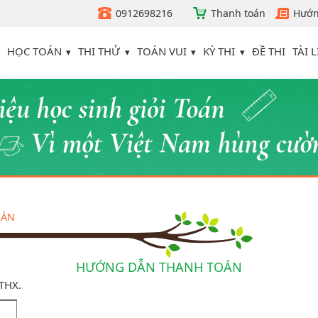
0912698216
Thanh toán
Hướn
HỌC TOÁN
THI THỬ
TOÁN VUI
KỲ THI
TÀI L
ĐỀ THI
OÁN
HƯỚNG DẪN THANH TOÁN
ATHX.