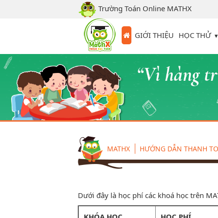
Trường Toán Online MATHX
HỌC THỬ
GIỚI THIỆU
MATHX
HƯỚNG DẪN THANH T
Dưới đây là học phí các khoá học trên M
KHÓA HỌC
HỌC PHÍ