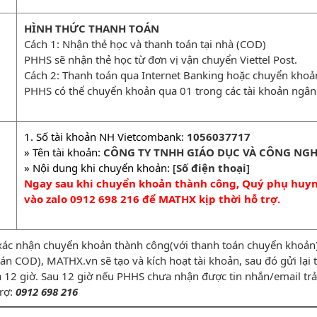
HÌNH THỨC THANH TOÁN
Cách 1: Nhận thẻ học và thanh toán tại nhà (COD)
PHHS sẽ nhận thẻ học từ đơn vị vận chuyển Viettel Post.
Cách 2: Thanh toán qua Internet Banking hoặc chuyển kho
PHHS có thể chuyển khoản qua 01 trong các tài khoản ngân
1. Số tài khoản NH Vietcombank:
1056037717
» Tên tài khoản:
CÔNG TY TNHH GIÁO DỤC VÀ CÔNG NGH
» Nội dung khi chuyển khoản: [
Số điện thoại
]
Ngay sau khi chuyển khoản thành công, Quý phụ huynh
vào zalo 0912 698 216 để MATHX kịp thời hỗ trợ.
xác nhận chuyển khoản thành công(với thanh toán chuyển khoản) 
n COD), MATHX.vn sẽ tạo và kích hoạt tài khoản, sau đó gửi lạ
̀ 12 giờ. Sau 12 giờ nếu PHHS chưa nhận được tin nhắn/email trả 
trợ:
0912 698 216