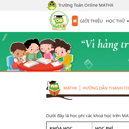
Trường Toán Online MATHX
HỌC THỬ
GIỚI THIỆU
MATHX
HƯỚNG DẪN THANH T
Dưới đây là học phí các khoá học trên M
KHÓA HỌC
HỌC PHÍ