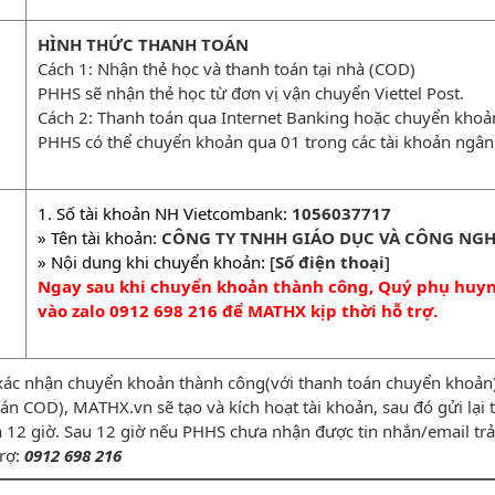
HÌNH THỨC THANH TOÁN
Cách 1: Nhận thẻ học và thanh toán tại nhà (COD)
PHHS sẽ nhận thẻ học từ đơn vị vận chuyển Viettel Post.
Cách 2: Thanh toán qua Internet Banking hoặc chuyển kho
PHHS có thể chuyển khoản qua 01 trong các tài khoản ngân
1. Số tài khoản NH Vietcombank:
1056037717
» Tên tài khoản:
CÔNG TY TNHH GIÁO DỤC VÀ CÔNG NGH
» Nội dung khi chuyển khoản: [
Số điện thoại
]
Ngay sau khi chuyển khoản thành công, Quý phụ huynh
vào zalo 0912 698 216 để MATHX kịp thời hỗ trợ.
xác nhận chuyển khoản thành công(với thanh toán chuyển khoản) 
n COD), MATHX.vn sẽ tạo và kích hoạt tài khoản, sau đó gửi lạ
̀ 12 giờ. Sau 12 giờ nếu PHHS chưa nhận được tin nhắn/email trả 
trợ:
0912 698 216