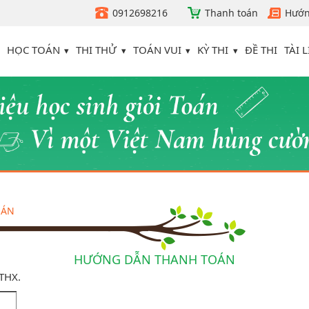
0912698216
Thanh toán
Hướn
HỌC TOÁN
THI THỬ
TOÁN VUI
KỲ THI
TÀI L
ĐỀ THI
OÁN
HƯỚNG DẪN THANH TOÁN
ATHX.