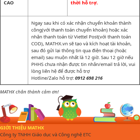
CAO
thời hỗ trợ.
Ngay sau khi có xác nhận chuyển khoản thành
công(với thanh toán chuyển khoản) hoặc xác
nhận thanh toán từ Viettel Post(với thanh toán
COD), MATHX.vn sẽ tạo và kích hoạt tài khoản,
sau đó gửi lại thông tin qua điện thoại (hoặc
email) sau muộn nhất là 12 giờ. Sau 12 giờ nếu
PHHS chưa nhận được tin nhắn/email trả lời, vui
lòng liên hệ để được hỗ trợ
Hotline/Zalo hỗ trợ:
0912 698 216
MATHX chân thành cảm ơn!
GIỚI THIỆU MATHX
Công ty TNHH Giáo dục và Công nghệ ETC