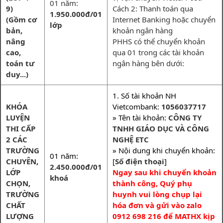
01 năm:
9)
Cách 2: Thanh toán qua
1.950.000đ/01
(Gồm cơ
Internet Banking hoặc chuyển
lớp
bản,
khoản ngân hàng
nâng
PHHS có thể chuyển khoản
cao,
qua 01 trong các tài khoản
toán tư
ngân hàng bên dưới:
duy...)
1. Số tài khoản NH
KHÓA
Vietcombank:
1056037717
LUYỆN
» Tên tài khoản:
CÔNG TY
THI CẤP
TNHH GIÁO DỤC VÀ CÔNG
2 CÁC
NGHỆ ETC
TRƯỜNG
» Nội dung khi chuyển khoản:
01 năm:
CHUYÊN,
[
Số điện thoại
]
2.450.000đ/01
LỚP
Ngay sau khi chuyển khoản
khoá
CHỌN,
thành công, Quý phụ
TRƯỜNG
huynh vui lòng chụp lại
CHẤT
hóa đơn và gửi vào zalo
LƯỢNG
0912 698 216 để MATHX kịp