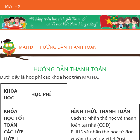
MATHX
Trường Toán Online MATHX
Học toán
- Lớp 1
MATHX
HƯỚNG DẪN THANH TOÁN
HƯỚNG DẪN THANH TOÁN
Dưới đây là học phí các khoá học trên MATHX.
KHÓA
HỌC PHÍ
HỌC
KHÓA
HÌNH THỨC THANH TOÁN
HỌC TỐT
Cách 1: Nhận thẻ học và thanh
TOÁN
toán tại nhà (COD)
CÁC LỚP
PHHS sẽ nhận thẻ học từ đơn
(LỚP 1 -
vị vận chuyển Viettel Post.