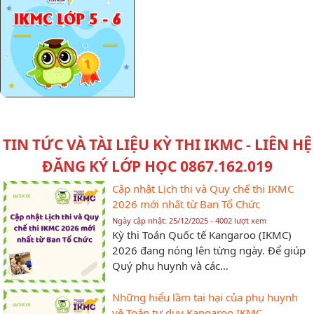
TIN TỨC VÀ TÀI LIỆU KỲ THI IKMC - LIÊN HỆ
ĐĂNG KÝ LỚP HỌC 0867.162.019
Cập nhật Lịch thi và Quy chế thi IKMC
2026 mới nhất từ Ban Tổ Chức
Ngày cập nhật: 25/12/2025 - 4002 lượt xem
Kỳ thi Toán Quốc tế Kangaroo (IKMC)
2026 đang nóng lên từng ngày. Để giúp
Quý phụ huynh và các…
Những hiểu lầm tai hại của phụ huynh
về Toán tư duy Kangaroo IKMC