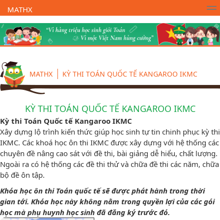
MATHX
Trường Toán Online MATHX
Học toán
- Lớp 1
MATHX
KỲ THI TOÁN QUỐC TẾ KANGAROO IKMC
KỲ THI TOÁN QUỐC TẾ KANGAROO IKMC
Kỳ thi Toán Quốc tế Kangaroo IKMC
Xây dựng lộ trình kiến thức giúp học sinh tự tin chinh phục kỳ thi
IKMC. Các khoá học ôn thi IKMC được xây dựng với hệ thống các
chuyên đề nâng cao sát với đề thi, bài giảng dễ hiểu, chất lượng.
Ngoài ra có hệ thống các đề thi thử và chữa đề thi các năm, chữa
bộ đề ôn tập.
Khóa học ôn thi Toán quốc tế sẽ được phát hành trong thời
gian tới. Khóa học này không nằm trong quyền lợi của các gói
học mà phụ huynh học sinh đã đăng ký trước đó.