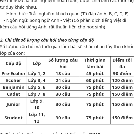
Đề thi IKMC là trắc nghiệm hoàn toàn, được chia làm các mức độ
tư duy khác nhau.
- Hình thức: Trắc nghiệm khách quan (Tô đáp án A, B, C, D, E).
- Ngôn ngữ: Song ngữ Anh - Việt (Có phần dịch tiếng Việt đi
kèm câu hỏi tiếng Anh, rất thuận tiện cho học sinh).
2. Chi tiết số lượng câu hỏi theo từng cấp độ
Số lượng câu hỏi và thời gian làm bài sẽ khác nhau tùy theo khối
lớp của con:
Số lượng câu
Thời gian
Điểm tối
Cấp độ
Lớp
hỏi
làm bài
đa
Pre-Ecolier
Lớp 1, 2
18 câu
45 phút
90 điểm
Ecolier
Lớp 3, 4
24 câu
60 phút
120 điểm
Benjamin
Lớp 5, 6
30 câu
75 phút
150 điểm
Cadet
Lớp 7, 8
30 câu
75 phút
150 điểm
Lớp 9,
Junior
30 câu
75 phút
150 điểm
10
Lớp 11,
Student
30 câu
75 phút
150 điểm
12