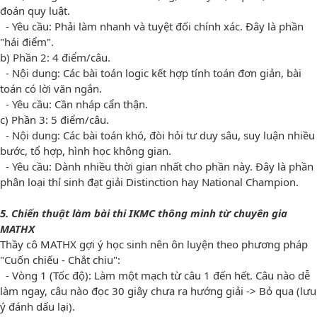
đoán quy luật.
- Yêu cầu: Phải làm nhanh và tuyệt đối chính xác. Đây là phần
"hái điểm".
b) Phần 2: 4 điểm/câu.
- Nội dung: Các bài toán logic kết hợp tính toán đơn giản, bài
toán có lời văn ngắn.
- Yêu cầu: Cần nháp cẩn thận.
c) Phần 3: 5 điểm/câu.
- Nội dung: Các bài toán khó, đòi hỏi tư duy sâu, suy luận nhiều
bước, tổ hợp, hình học không gian.
- Yêu cầu: Dành nhiều thời gian nhất cho phần này. Đây là phần
phân loại thí sinh đạt giải Distinction hay National Champion.
5. Chiến thuật làm bài thi IKMC thông minh từ chuyên gia
MATHX
Thầy cô MATHX gợi ý học sinh nên ôn luyện theo phương pháp
"Cuốn chiếu - Chắt chiu":
- Vòng 1 (Tốc độ): Làm một mạch từ câu 1 đến hết. Câu nào dễ
làm ngay, câu nào đọc 30 giây chưa ra hướng giải -> Bỏ qua (lưu
ý đánh dấu lại).