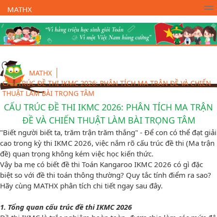
MATHX
Trường Toán Online MATHX
Học toán
- Lớp 1
MATHX
CẤU TRÚC ĐỀ THI IKMC 2026: PHÂN TÍCH MA TRẬN ĐỀ VÀ CHIẾN
THUẬT LÀM BÀI TRỌNG TÂM
CẤU TRÚC ĐỀ THI IKMC 2026: PHÂN TÍCH MA TRẬN
ĐỀ VÀ CHIẾN THUẬT LÀM BÀI TRỌNG TÂM
"Biết người biết ta, trăm trận trăm thắng" - Để con có thể đạt giải
cao trong kỳ thi IKMC 2026, việc nắm rõ cấu trúc đề thi (Ma trận
đề) quan trọng không kém việc học kiến thức.
Vậy ba mẹ có biết đề thi Toán Kangaroo IKMC 2026 có gì đặc
biệt so với đề thi toán thông thường? Quy tắc tính điểm ra sao?
Hãy cùng MATHX phân tích chi tiết ngay sau đây.
1. Tổng quan cấu trúc đề thi IKMC 2026