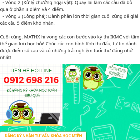
- Vòng 2 (Xử lý chướng ngại vật): Quay lại làm các câu đã bỏ
qua ở phần 3 điểm và 4 điểm.
- Vòng 3 (Công phá): Dành phần lớn thời gian cuối cùng để giải
các câu 5 điểm khó nhằn.
Cuối cùng, MATHX hi vọng các con bước vào kỳ thi IKMC với tâm
thế giao lưu học hỏi! Chúc các con bình tĩnh thi đấu, tự tin dành
được điểm số cao và có những trải nghiệm tuổi thơ đáng nhớ
nhất!
ĐĂNG KÝ NHẬN TƯ VẤN KHÓA HỌC MIỄN