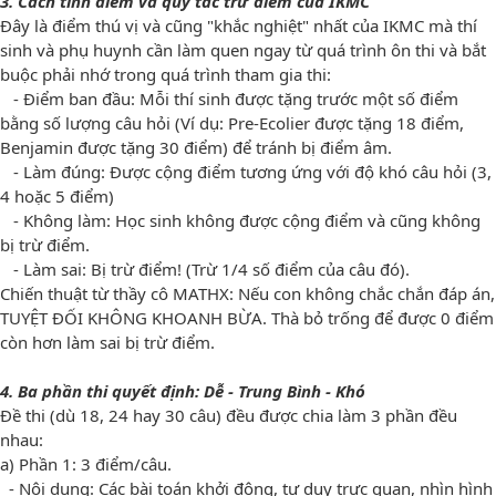
3. Cách tính điểm và quy tắc trừ điểm của IKMC
Đây là điểm thú vị và cũng "khắc nghiệt" nhất của IKMC mà thí
sinh và phụ huynh cần làm quen ngay từ quá trình ôn thi và bắt
buộc phải nhớ trong quá trình tham gia thi:
- Điểm ban đầu: Mỗi thí sinh được tặng trước một số điểm
bằng số lượng câu hỏi (Ví dụ: Pre-Ecolier được tặng 18 điểm,
Benjamin được tặng 30 điểm) để tránh bị điểm âm.
- Làm đúng: Được cộng điểm tương ứng với độ khó câu hỏi (3,
4 hoặc 5 điểm)
- Không làm: Học sinh không được cộng điểm và cũng không
bị trừ điểm.
- Làm sai: Bị trừ điểm! (Trừ 1/4 số điểm của câu đó).
Chiến thuật từ thầy cô MATHX: Nếu con không chắc chắn đáp án,
TUYỆT ĐỐI KHÔNG KHOANH BỪA. Thà bỏ trống để được 0 điểm
còn hơn làm sai bị trừ điểm.
4. Ba phần thi quyết định: Dễ - Trung Bình - Khó
Đề thi (dù 18, 24 hay 30 câu) đều được chia làm 3 phần đều
nhau:
a) Phần 1: 3 điểm/câu.
- Nội dung: Các bài toán khởi động, tư duy trực quan, nhìn hình