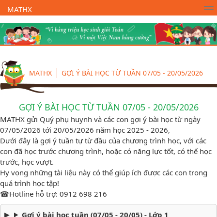
MATHX
Trường Toán Online MATHX
Học toán
- Lớp 1
MATHX
GỢI Ý BÀI HỌC TỪ TUẦN 07/05 - 20/05/2026
GỢI Ý BÀI HỌC TỪ TUẦN 07/05 - 20/05/2026
MATHX gửi Quý phụ huynh và các con gợi ý bài học từ ngày
07/05/2026 tới 20/05/2026 năm học 2025 - 2026,
Dưới đây là gợi ý tuần tự từ đầu của chương trình học, với các
con đã học trước chương trình, hoặc có năng lực tốt, có thể học
trước, học vượt.
Hy vọng những tài liệu này có thể giúp ích được các con trong
quá trình học tập!
☎️Hotline hỗ trợ: 0912 698 216
Gợi ý bài học tuần (07/05 - 20/05) - Lớp 1