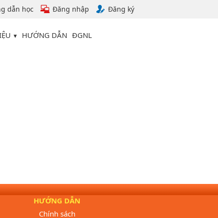
g dẫn học
Đăng nhập
Đăng ký
IỆU
HƯỚNG DẪN
ĐGNL
HƯỚNG DẪN
Chính sách