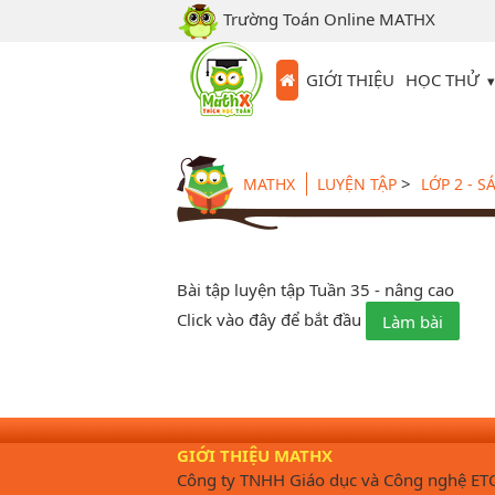
Trường Toán Online MATHX
HỌC THỬ
GIỚI THIỆU
>
MATHX
LUYỆN TẬP
LỚP 2 - 
Bài tập luyện tập Tuần 35 - nâng cao
Click vào đây để bắt đầu
Làm bài
GIỚI THIỆU MATHX
Công ty TNHH Giáo dục và Công nghệ ET