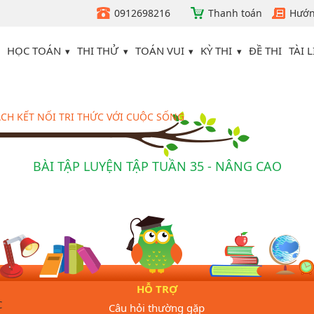
0912698216
Thanh toán
Hướn
HỌC TOÁN
THI THỬ
TOÁN VUI
KỲ THI
TÀI L
ĐỀ THI
SÁCH KẾT NỐI TRI THỨC VỚI CUỘC SỐNG
BÀI TẬP LUYỆN TẬP TUẦN 35 - NÂNG CAO
HỖ TRỢ
C
Câu hỏi thường gặp