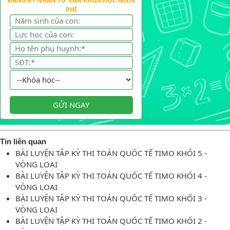
ĐĂNG KÝ NHẬN TƯ VẤN KHÓA HỌC MIỄN
PHÍ
GỬI NGAY
Tin liên quan
BÀI LUYỆN TẬP KỲ THI TOÁN QUỐC TẾ TIMO KHỐI 5 -
VÒNG LOẠI
BÀI LUYỆN TẬP KỲ THI TOÁN QUỐC TẾ TIMO KHỐI 4 -
VÒNG LOẠI
BÀI LUYỆN TẬP KỲ THI TOÁN QUỐC TẾ TIMO KHỐI 3 -
VÒNG LOẠI
BÀI LUYỆN TẬP KỲ THI TOÁN QUỐC TẾ TIMO KHỐI 2 -