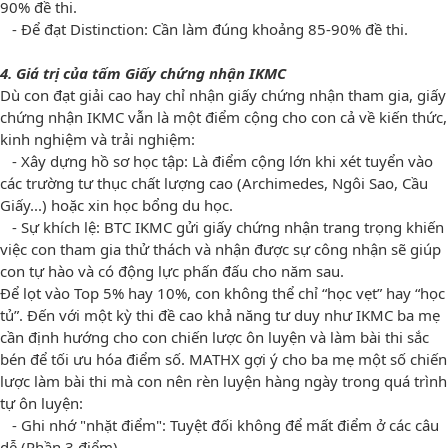
90% đề thi.
- Để đạt Distinction: Cần làm đúng khoảng 85-90% đề thi.
4. Giá trị của tấm Giấy chứng nhận IKMC
Dù con đạt giải cao hay chỉ nhận giấy chứng nhận tham gia, giấy
chứng nhận IKMC vẫn là một điểm cộng cho con cả về kiến thức,
kinh nghiệm và trải nghiệm:
- Xây dựng hồ sơ học tập: Là điểm cộng lớn khi xét tuyển vào
các trường tư thục chất lượng cao (Archimedes, Ngôi Sao, Cầu
Giấy...) hoặc xin học bổng du học.
- Sự khích lệ: BTC IKMC gửi giấy chứng nhận trang trọng khiến
việc con tham gia thử thách và nhận được sự công nhận sẽ giúp
con tự hào và có động lực phấn đấu cho năm sau.
Để lọt vào Top 5% hay 10%, con không thể chỉ “học vẹt” hay “học
tủ”. Đến với một kỳ thi đề cao khả năng tư duy như IKMC ba mẹ
cần định hướng cho con chiến lược ôn luyện và làm bài thi sắc
bén để tối ưu hóa điểm số. MATHX gợi ý cho ba mẹ một số chiến
lược làm bài thi mà con nên rèn luyện hàng ngày trong quá trình
tự ôn luyện:
- Ghi nhớ "nhặt điểm": Tuyệt đối không để mất điểm ở các câu
dễ (Phần 3 điểm).