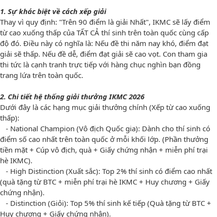
1. Sự khác biệt về cách xếp giải
Thay vì quy định: "Trên 90 điểm là giải Nhất", IKMC sẽ lấy điểm
từ cao xuống thấp của TẤT CẢ thí sinh trên toàn quốc cùng cấp
độ đó. Điều này có nghĩa là: Nếu đề thi năm nay khó, điểm đạt
giải sẽ thấp. Nếu đề dễ, điểm đạt giải sẽ cao vọt. Con tham gia
thi tức là cạnh tranh trực tiếp với hàng chục nghìn bạn đồng
trang lứa trên toàn quốc.
2. Chi tiết hệ thống giải thưởng IKMC 2026
Dưới đây là các hạng mục giải thưởng chính (Xếp từ cao xuống
thấp):
- National Champion (Vô địch Quốc gia): Dành cho thí sinh có
điểm số cao nhất trên toàn quốc ở mỗi khối lớp. (Phần thưởng
tiền mặt + Cúp vô địch, quà + Giấy chứng nhận + miễn phí trại
hè IKMC).
- High Distinction (Xuất sắc): Top 2% thí sinh có điểm cao nhất
(quà tặng từ BTC + miễn phí trại hè IKMC + Huy chương + Giấy
chứng nhận).
- Distinction (Giỏi): Top 5% thí sinh kế tiếp (Quà tặng từ BTC +
Huy chương + Giấy chứng nhận).