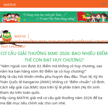
MATHX
Trường Toán Online MATHX
Học toán
- Lớp 1
MATHX
CƠ CẤU GIẢI THƯỞNG IKMC 2026: BAO NHIÊU ĐIỂM THÌ CON ĐẠT
HUY CHƯƠNG?
CƠ CẤU GIẢI THƯỞNG IKMC 2026: BAO NHIÊU ĐIỂM
THÌ CON ĐẠT HUY CHƯƠNG?
"Năm ngoái con được 82 điểm mà không có huy chương, sao
năm kia bạn hàng xóm 80 điểm lại có huy chương?"
Đây là câu hỏi khiến nhiều phụ huynh đau đầu. Thực tế, Kỳ thi
Toán Quốc tế Kangaroo (IKMC) không có "điểm chuẩn" cố định.
Cách xếp giải của IKMC dựa trên tỷ lệ phần trăm (%) thí sinh
tham dự trên toàn quốc.
Hãy cùng MATHX giải mã cơ cấu giải thưởng năm 2026 để ba
mẹ đặt mục tiêu chính xác cho con nhé.