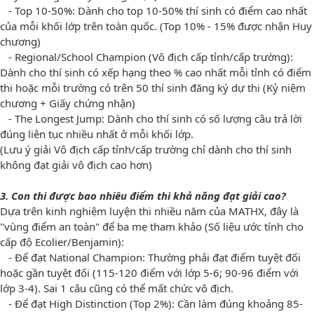
- Top 10-50%: Dành cho top 10-50% thí sinh có điểm cao nhất
của mỗi khối lớp trên toàn quốc. (Top 10% - 15% được nhận Huy
chương)
- Regional/School Champion (Vô địch cấp tỉnh/cấp trường):
Dành cho thí sinh có xếp hạng theo % cao nhất mỗi tỉnh có điểm
thi hoặc mỗi trường có trên 50 thí sinh đăng ký dự thi (Kỷ niệm
chương + Giấy chứng nhận)
- The Longest Jump: Dành cho thí sinh có số lượng câu trả lời
đúng liên tục nhiều nhất ở mỗi khối lớp.
(Lưu ý giải Vô địch cấp tỉnh/cấp trường chỉ dành cho thí sinh
không đạt giải vô địch cao hơn)
3. Con thi được bao nhiêu điểm thì khả năng đạt giải cao?
Dựa trên kinh nghiệm luyện thi nhiều năm của MATHX, đây là
"vùng điểm an toàn" để ba mẹ tham khảo (Số liệu ước tính cho
cấp độ Ecolier/Benjamin):
- Để đạt National Champion: Thường phải đạt điểm tuyệt đối
hoặc gần tuyệt đối (115-120 điểm với lớp 5-6; 90-96 điểm với
lớp 3-4). Sai 1 câu cũng có thể mất chức vô địch.
- Để đạt High Distinction (Top 2%): Cần làm đúng khoảng 85-