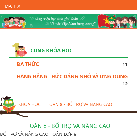
MATHX
Trường Toán Online MATHX
Học toán
- Lớp 1
CÙNG KHÓA HỌC
ĐA THỨC
11
HẰNG ĐẲNG THỨC ĐÁNG NHỚ VÀ ỨNG DỤNG
12
KHÓA HỌC
TOÁN 8 - BỔ TRỢ VÀ NÂNG CAO
TOÁN 8 - BỔ TRỢ VÀ NÂNG CAO
BỔ TRỢ VÀ NÂNG CAO TOÁN LỚP 8: