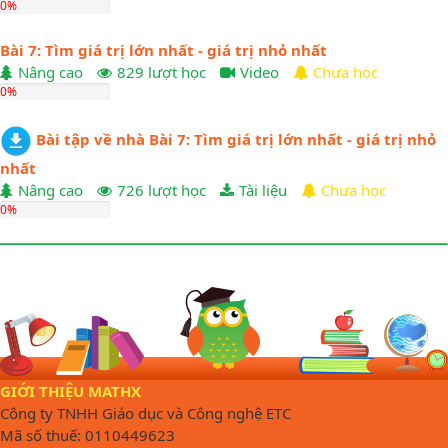
0%
Bài 7: Tìm giá trị lớn nhất - giá trị nhỏ nhất
Nâng cao
829 lượt học
Video
Chưa học
0%
Bài tập về nhà Bài 7: Tìm giá trị lớn nhất - giá trị nhỏ
nhất
Nâng cao
726 lượt học
Tài liệu
Chưa học
0%
GIỚI THIỆU MATHX
Công ty TNHH Giáo dục và Công nghệ ETC
Mã số thuế: 0110449623