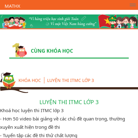
MATHX
Trường Toán Online MATHX
Học toán
- Lớp 1
CÙNG KHÓA HỌC
KHÓA HỌC
LUYỆN THI ITMC LỚP 3
LUYỆN THI ITMC LỚP 3
Khoá học luyện thi ITMC lớp 3
- Hơn 50 video bài giảng về các chủ đề quan trọng, thường
xuyên xuất hiện trong đề thi
- Tuyển tập các đề thi thử chất lượng