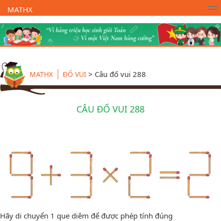
MATHX
Trường Toán Online MATHX
Học toán
- Lớp 1
>
Câu đố vui 288
MATHX
ĐỐ VUI
CÂU ĐỐ VUI 288
Hãy di chuyển 1 que diêm để được phép tính đúng