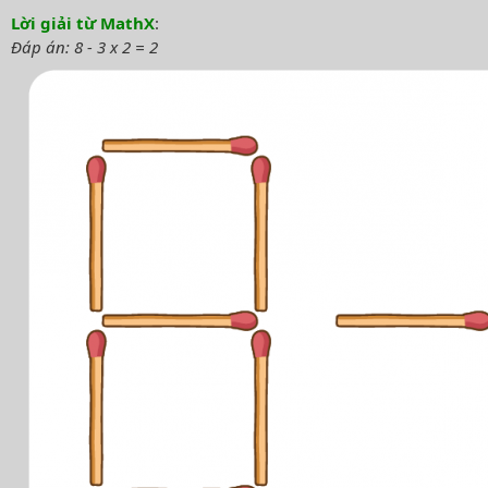
Lời giải từ MathX
:
Đáp án: 8 - 3 x 2 = 2