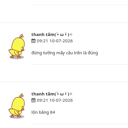
thanh tâm( •̀ ω •́ )✧
09:21 10-07-2026
đừng tưởng mấy câu trên là đúng
thanh tâm( •̀ ω •́ )✧
09:21 10-07-2026
lộn bằng 84