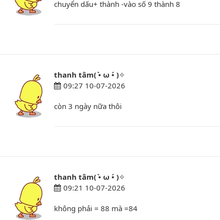
chuyển dấu+ thành -vào số 9 thành 8
thanh tâm( •̀ ω •́ )✧
09:27 10-07-2026
còn 3 ngày nữa thôi
thanh tâm( •̀ ω •́ )✧
09:21 10-07-2026
không phải = 88 mà =84