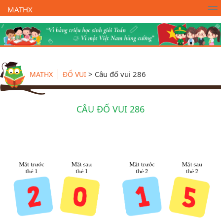
MATHX
Trường Toán Online MATHX
Học toán
- Lớp 1
>
Câu đố vui 286
MATHX
ĐỐ VUI
CÂU ĐỐ VUI 286