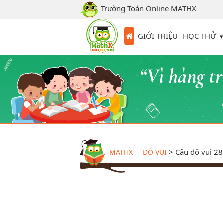
Trường Toán Online MATHX
HỌC THỬ
GIỚI THIỆU
>
Câu đố vui 2
MATHX
ĐỐ VUI