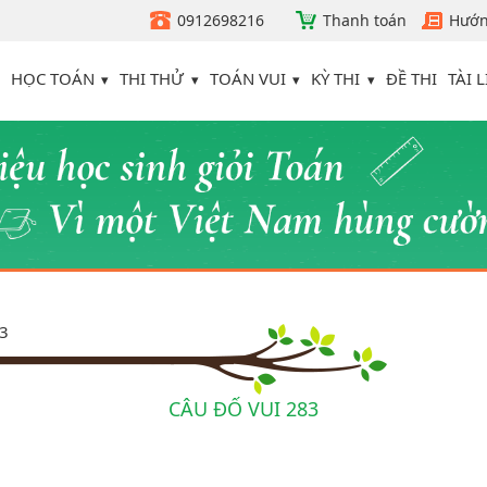
0912698216
Thanh toán
Hướn
HỌC TOÁN
THI THỬ
TOÁN VUI
KỲ THI
TÀI L
ĐỀ THI
83
CÂU ĐỐ VUI 283