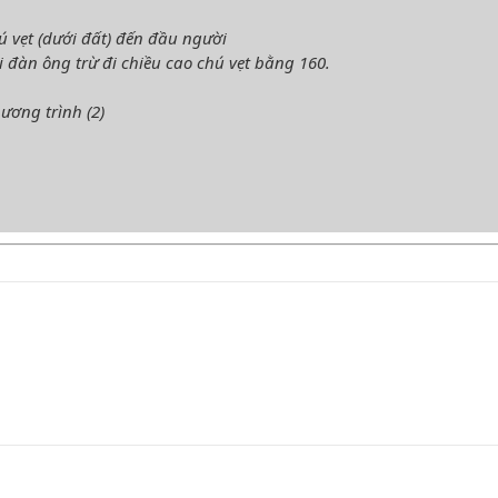
ú vẹt (dưới đất) đến đầu người
 đàn ông trừ đi chiều cao chú vẹt bằng 160.
hương trình (2)