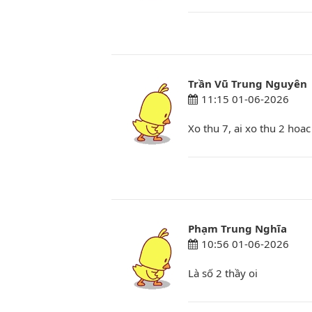
Trần Vũ Trung Nguyên
11:15 01-06-2026
Xo thu 7, ai xo thu 2 hoa
Phạm Trung Nghĩa
10:56 01-06-2026
Là số 2 thầy oi