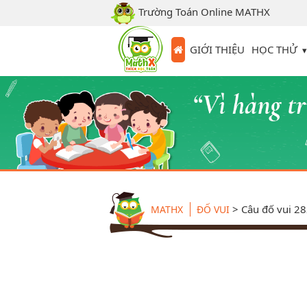
Trường Toán Online MATHX
HỌC THỬ
GIỚI THIỆU
>
Câu đố vui 2
MATHX
ĐỐ VUI