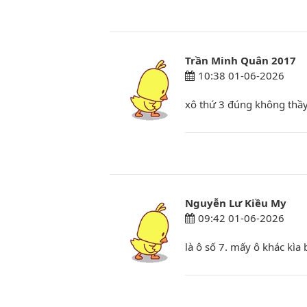
Trần Minh Quân 2017
10:38 01-06-2026
xô thứ 3 đúng không th
Nguyễn Lư Kiều My
09:42 01-06-2026
là ô số 7. mấy ô khác kìa b