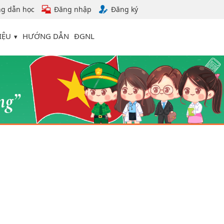
g dẫn học
Đăng nhập
Đăng ký
IỆU
HƯỚNG DẪN
ĐGNL