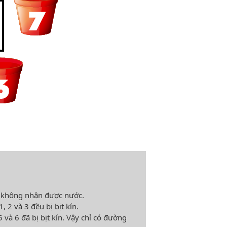
ẽ không nhận được nước.
 2 và 3 đều bị bịt kín.
và 6 đã bị bịt kín. Vậy chỉ có đường