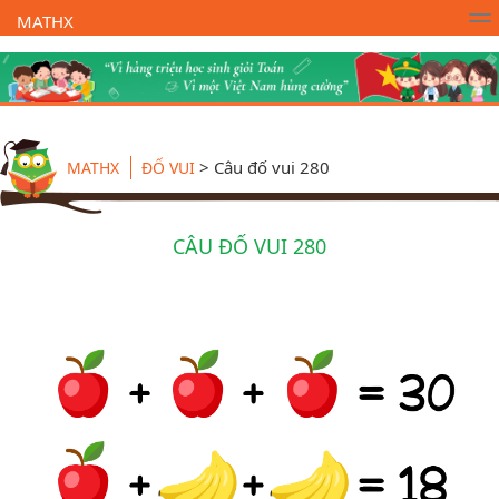
MATHX
Trường Toán Online MATHX
Học toán
- Lớp 1
>
Câu đố vui 280
MATHX
ĐỐ VUI
CÂU ĐỐ VUI 280