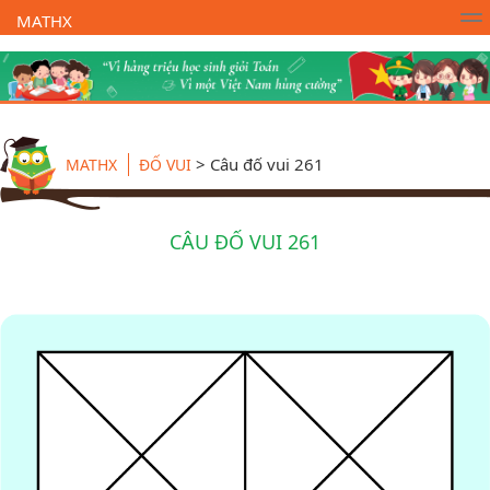
MATHX
Trường Toán Online MATHX
Học toán
- Lớp 1
>
Câu đố vui 261
MATHX
ĐỐ VUI
CÂU ĐỐ VUI 261