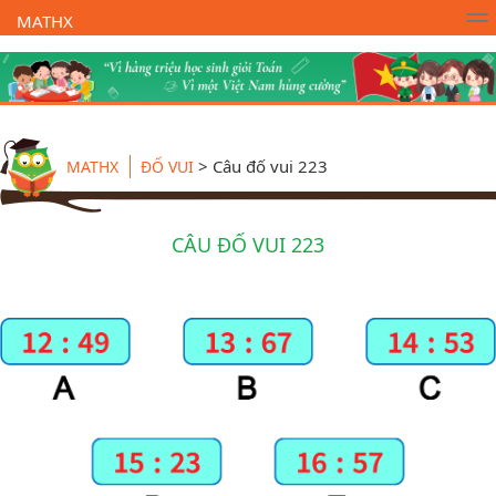
MATHX
Trường Toán Online MATHX
Học toán
- Lớp 1
>
Câu đố vui 223
MATHX
ĐỐ VUI
CÂU ĐỐ VUI 223