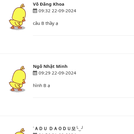
Võ Đăng Khoa
09:32 22-09-2024
câu B thầy ạ
Ngô Nhật Minh
09:29 22-09-2024
hình B ạ
˙ＡＤＵ ＤＡＯＤＵ모╰‿╯