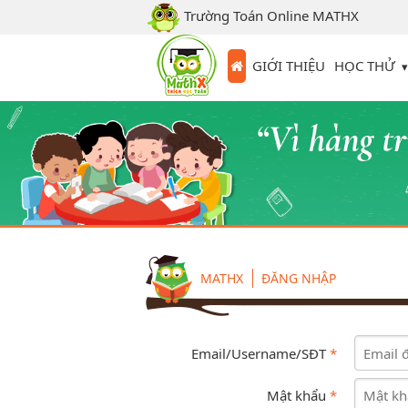
Trường Toán Online MATHX
HỌC THỬ
GIỚI THIỆU
MATHX
ĐĂNG NHẬP
Email/Username/SĐT
*
Mật khẩu
*