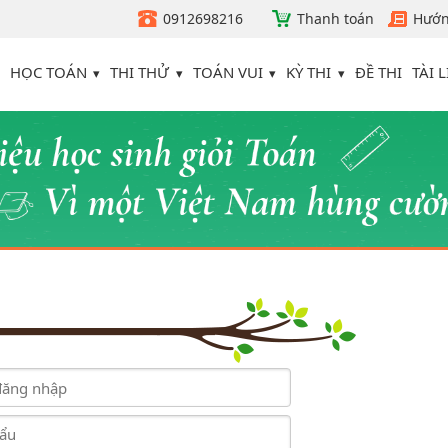
0912698216
Thanh toán
Hướn
HỌC TOÁN
THI THỬ
TOÁN VUI
KỲ THI
TÀI L
ĐỀ THI