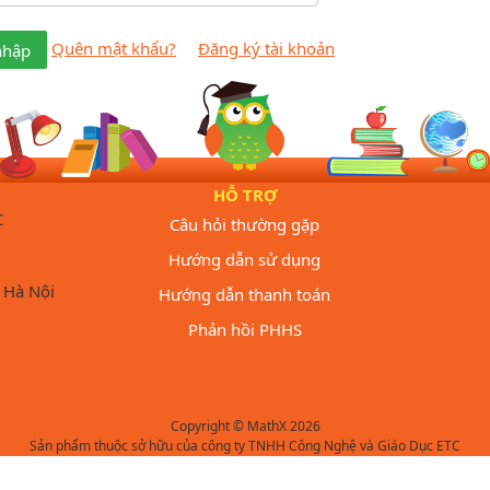
Quên mật khẩu?
Đăng ký tài khoản
nhập
HỖ TRỢ
C
Câu hỏi thường gặp
Hướng dẫn sử dụng
 Hà Nội
Hướng dẫn thanh toán
Phản hồi PHHS
Copyright © MathX 2026
Sản phẩm thuộc sở hữu của công ty TNHH Công Nghệ và Giáo Dục ETC