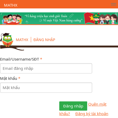
MATHX
Trường Toán Online MATHX
Học toán
- Lớp 1
MATHX
ĐĂNG NHẬP
Email/Username/SĐT
*
Mật khẩu
*
Quên mật
Đăng nhập
khẩu?
Đăng ký tài khoản