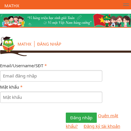
MATHX
Trường Toán Online MATHX
Học toán
- Lớp 1
MATHX
ĐĂNG NHẬP
Email/Username/SĐT
*
Mật khẩu
*
Quên mật
Đăng nhập
khẩu?
Đăng ký tài khoản