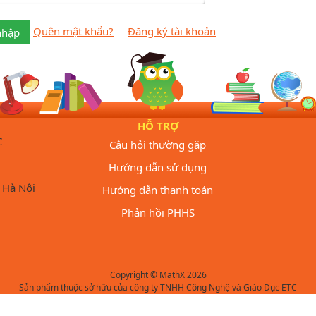
Quên mật khẩu?
Đăng ký tài khoản
nhập
HỖ TRỢ
C
Câu hỏi thường gặp
Hướng dẫn sử dụng
 Hà Nội
Hướng dẫn thanh toán
Phản hồi PHHS
Copyright © MathX 2026
Sản phẩm thuộc sở hữu của công ty TNHH Công Nghệ và Giáo Dục ETC