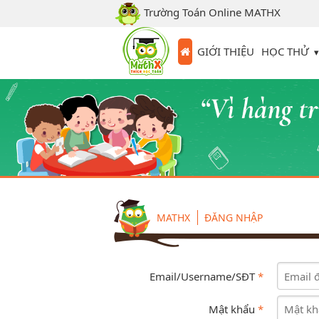
Trường Toán Online MATHX
HỌC THỬ
GIỚI THIỆU
MATHX
ĐĂNG NHẬP
Email/Username/SĐT
*
Mật khẩu
*