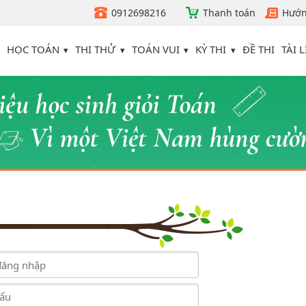
0912698216
Thanh toán
Hướn
HỌC TOÁN
THI THỬ
TOÁN VUI
KỲ THI
TÀI L
ĐỀ THI