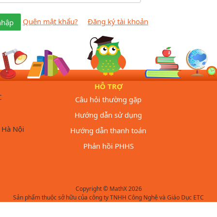
Quên mật khẩu?
Đăng ký tài khoản
nhập
HỖ TRỢ
C
Câu hỏi thường gặp
Hướng dẫn sử dụng
 Hà Nội
Hướng dẫn thanh toán
Phản hồi PHHS
Copyright © MathX 2026
Sản phẩm thuộc sở hữu của công ty TNHH Công Nghệ và Giáo Dục ETC