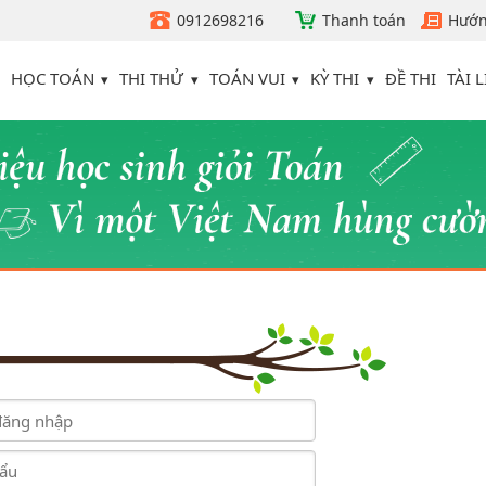
0912698216
Thanh toán
Hướn
HỌC TOÁN
THI THỬ
TOÁN VUI
KỲ THI
TÀI L
ĐỀ THI