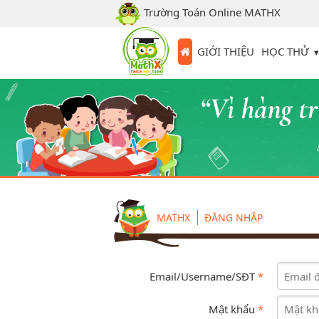
Trường Toán Online MATHX
HỌC THỬ
GIỚI THIỆU
MATHX
ĐĂNG NHẬP
Email/Username/SĐT
*
Mật khẩu
*