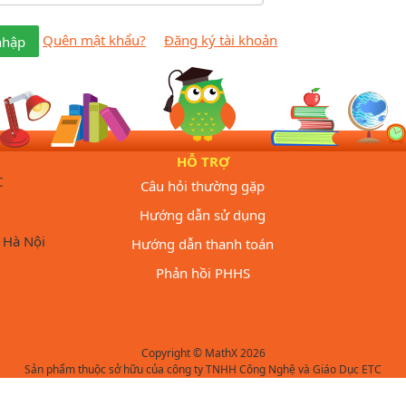
Quên mật khẩu?
Đăng ký tài khoản
nhập
HỖ TRỢ
C
Câu hỏi thường gặp
Hướng dẫn sử dụng
 Hà Nội
Hướng dẫn thanh toán
Phản hồi PHHS
Copyright © MathX 2026
Sản phẩm thuộc sở hữu của công ty TNHH Công Nghệ và Giáo Dục ETC