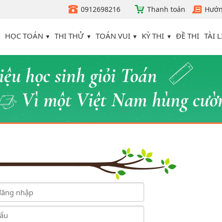
0912698216
Thanh toán
Hướn
HỌC TOÁN
THI THỬ
TOÁN VUI
KỲ THI
TÀI L
ĐỀ THI