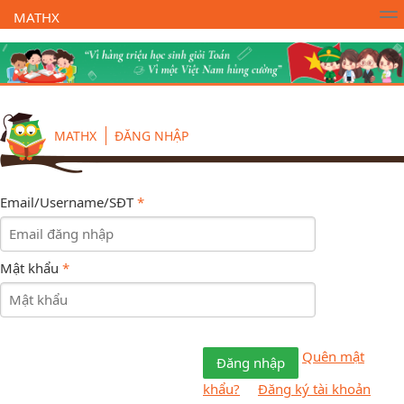
MATHX
Trường Toán Online MATHX
Học toán
- Lớp 1
MATHX
ĐĂNG NHẬP
Email/Username/SĐT
*
Mật khẩu
*
Quên mật
Đăng nhập
khẩu?
Đăng ký tài khoản