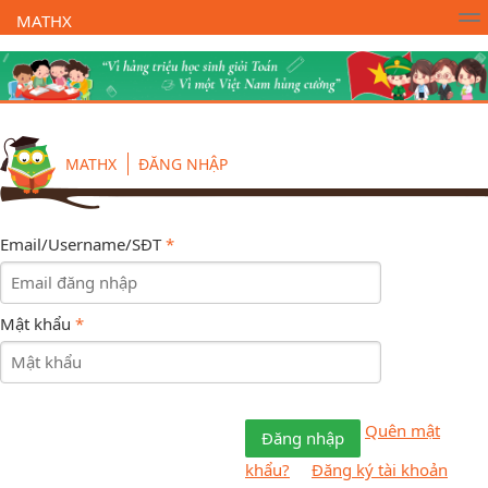
MATHX
Trường Toán Online MATHX
Học toán
- Lớp 1
MATHX
ĐĂNG NHẬP
Email/Username/SĐT
*
Mật khẩu
*
Quên mật
Đăng nhập
khẩu?
Đăng ký tài khoản