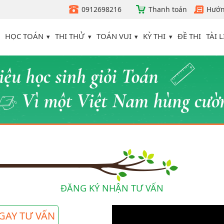
0912698216
Thanh toán
Hướn
HỌC TOÁN
THI THỬ
TOÁN VUI
KỲ THI
TÀI L
ĐỀ THI
ĐĂNG KÝ NHẬN TƯ VẤN
GAY TƯ VẤN