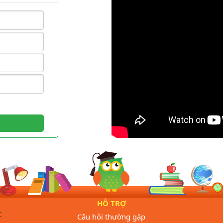
HỖ TRỢ
C
Câu hỏi thường gặp