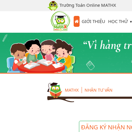
Trường Toán Online MATHX
HỌC THỬ
GIỚI THIỆU
MATHX
NHẬN TƯ VẤN
ĐĂNG KÝ NHẬN N