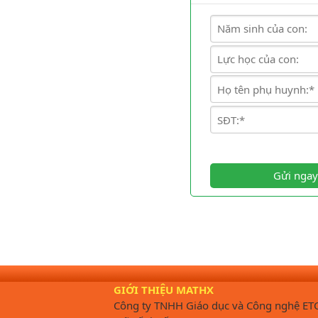
Gửi ngay
GIỚI THIỆU MATHX
Công ty TNHH Giáo dục và Công nghệ ET