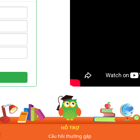
HỖ TRỢ
C
Câu hỏi thường gặp