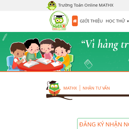
Trường Toán Online MATHX
HỌC THỬ
GIỚI THIỆU
MATHX
NHẬN TƯ VẤN
ĐĂNG KÝ NHẬN N