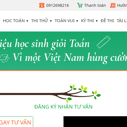
0912698216
Thanh toán
Hướn
HỌC TOÁN
THI THỬ
TOÁN VUI
KỲ THI
TÀI L
ĐỀ THI
ĐĂNG KÝ NHẬN TƯ VẤN
GAY TƯ VẤN