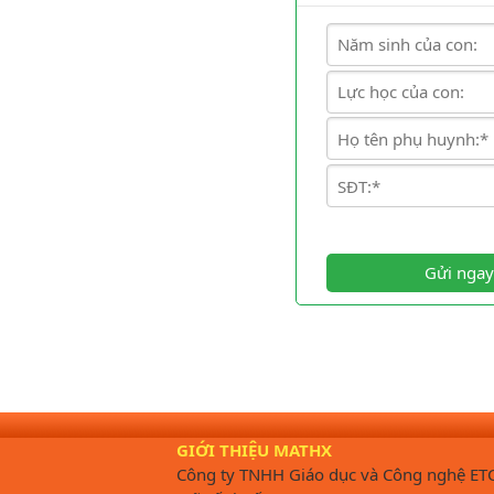
Gửi ngay
GIỚI THIỆU MATHX
Công ty TNHH Giáo dục và Công nghệ ET