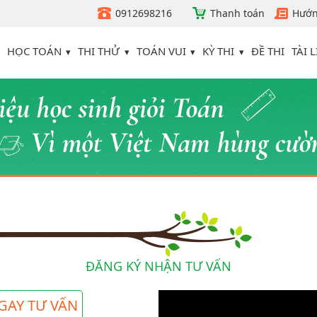
0912698216
Thanh toán
Hướn
HỌC TOÁN
THI THỬ
TOÁN VUI
KỲ THI
TÀI L
ĐỀ THI
ĐĂNG KÝ NHẬN TƯ VẤN
GAY TƯ VẤN