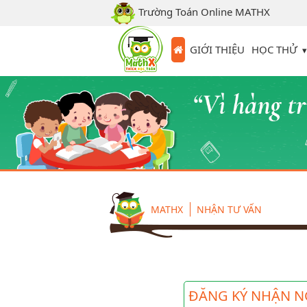
Trường Toán Online MATHX
HỌC THỬ
GIỚI THIỆU
MATHX
NHẬN TƯ VẤN
ĐĂNG KÝ NHẬN N