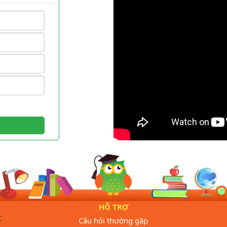
HỖ TRỢ
C
Câu hỏi thường gặp