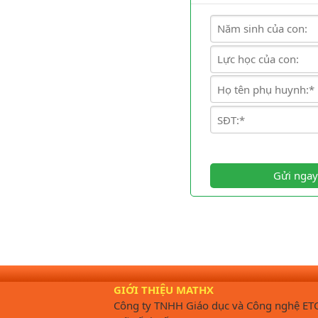
Gửi ngay
GIỚI THIỆU MATHX
Công ty TNHH Giáo dục và Công nghệ ET