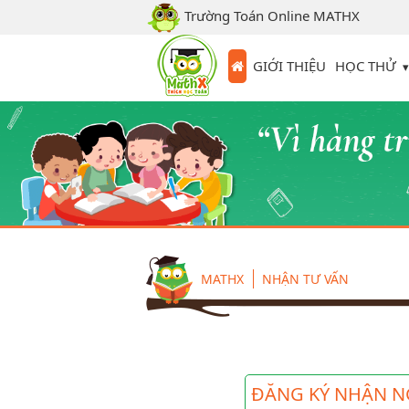
Trường Toán Online MATHX
HỌC THỬ
GIỚI THIỆU
MATHX
NHẬN TƯ VẤN
ĐĂNG KÝ NHẬN N