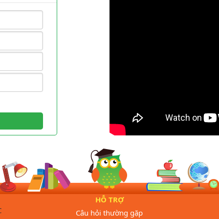
HỖ TRỢ
C
Câu hỏi thường gặp