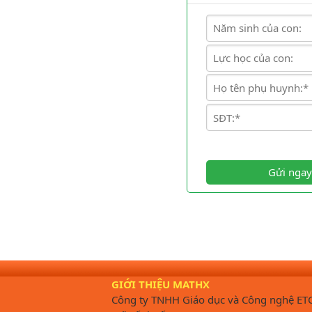
Gửi ngay
GIỚI THIỆU MATHX
Công ty TNHH Giáo dục và Công nghệ ET