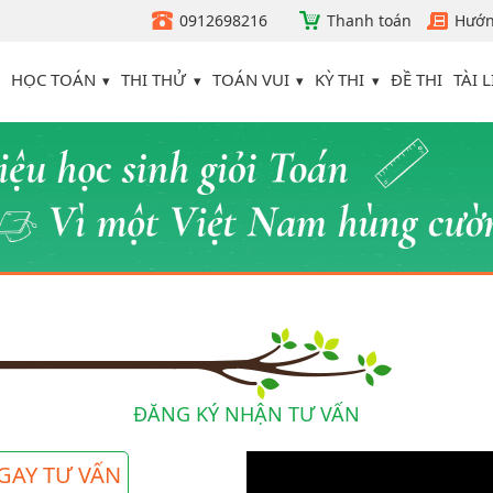
0912698216
Thanh toán
Hướn
HỌC TOÁN
THI THỬ
TOÁN VUI
KỲ THI
TÀI L
ĐỀ THI
ĐĂNG KÝ NHẬN TƯ VẤN
GAY TƯ VẤN