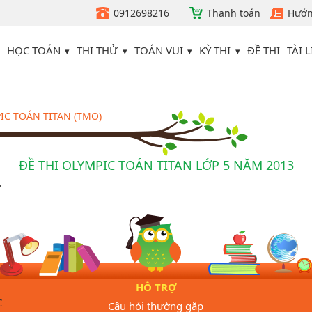
0912698216
Thanh toán
Hướn
HỌC TOÁN
THI THỬ
TOÁN VUI
KỲ THI
TÀI L
ĐỀ THI
IC TOÁN TITAN (TMO)
ĐỀ THI OLYMPIC TOÁN TITAN LỚP 5 NĂM 2013
.
HỖ TRỢ
C
Câu hỏi thường gặp