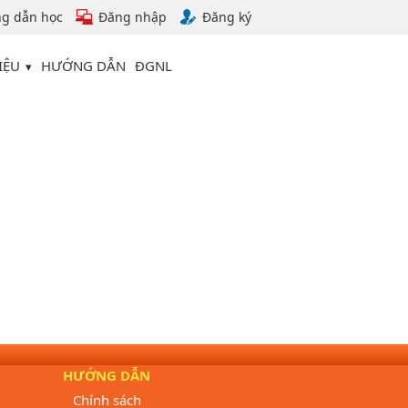
g dẫn học
Đăng nhập
Đăng ký
IỆU
HƯỚNG DẪN
ĐGNL
HƯỚNG DẪN
Chính sách