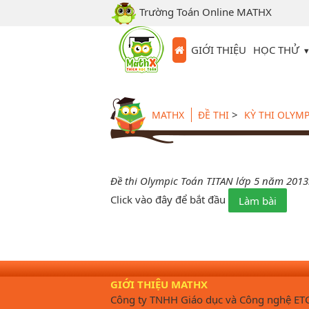
Trường Toán Online MATHX
HỌC THỬ
GIỚI THIỆU
>
MATHX
ĐỀ THI
KỲ THI OLYMP
Đề thi Olympic Toán TITAN lớp 5 năm 2013
Click vào đây để bắt đầu
Làm bài
GIỚI THIỆU MATHX
Công ty TNHH Giáo dục và Công nghệ ET