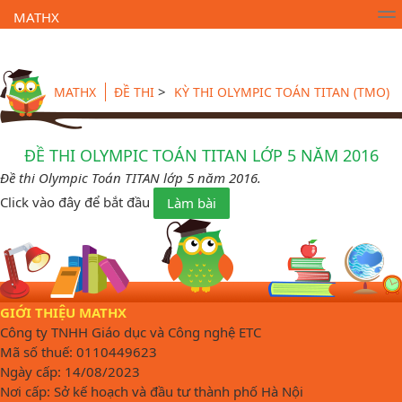
MATHX
Trường Toán Online MATHX
Học toán
- Lớp 1
>
MATHX
ĐỀ THI
KỲ THI OLYMPIC TOÁN TITAN (TMO)
ĐỀ THI OLYMPIC TOÁN TITAN LỚP 5 NĂM 2016
Đề thi Olympic Toán TITAN lớp 5 năm 2016.
Click vào đây để bắt đầu
Làm bài
GIỚI THIỆU MATHX
Công ty TNHH Giáo dục và Công nghệ ETC
Mã số thuế: 0110449623
Ngày cấp: 14/08/2023
Nơi cấp: Sở kế hoạch và đầu tư thành phố Hà Nội