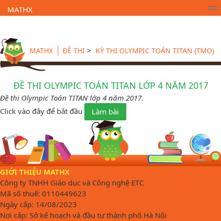
MATHX
Trường Toán Online MATHX
Học toán
- Lớp 1
>
MATHX
ĐỀ THI
KỲ THI OLYMPIC TOÁN TITAN (TMO)
ĐỀ THI OLYMPIC TOÁN TITAN LỚP 4 NĂM 2017
Đề thi Olympic Toán TITAN lớp 4 năm 2017.
Click vào đây để bắt đầu
Làm bài
GIỚI THIỆU MATHX
Công ty TNHH Giáo dục và Công nghệ ETC
Mã số thuế: 0110449623
Ngày cấp: 14/08/2023
Nơi cấp: Sở kế hoạch và đầu tư thành phố Hà Nội