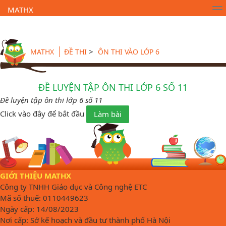
MATHX
Trường Toán Online MATHX
Học toán
- Lớp 1
>
MATHX
ĐỀ THI
ÔN THI VÀO LỚP 6
ĐỀ LUYỆN TẬP ÔN THI LỚP 6 SỐ 11
Đề luyện tập ôn thi lớp 6 số 11
Click vào đây để bắt đầu
Làm bài
GIỚI THIỆU MATHX
Công ty TNHH Giáo dục và Công nghệ ETC
Mã số thuế: 0110449623
Ngày cấp: 14/08/2023
Nơi cấp: Sở kế hoạch và đầu tư thành phố Hà Nội