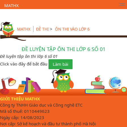
MATHX
Trường Toán Online MATHX
Học toán
- Lớp 1
>
MATHX
ĐỀ THI
ÔN THI VÀO LỚP 6
ĐỀ LUYỆN TẬP ÔN THI LỚP 6 SỐ 01
Đề luyện tập ôn thi lớp 6 số 01
Click vào đây để bắt đầu
Làm bài
GIỚI THIỆU MATHX
Công ty TNHH Giáo dục và Công nghệ ETC
Mã số thuế: 0110449623
Ngày cấp: 14/08/2023
Nơi cấp: Sở kế hoạch và đầu tư thành phố Hà Nội