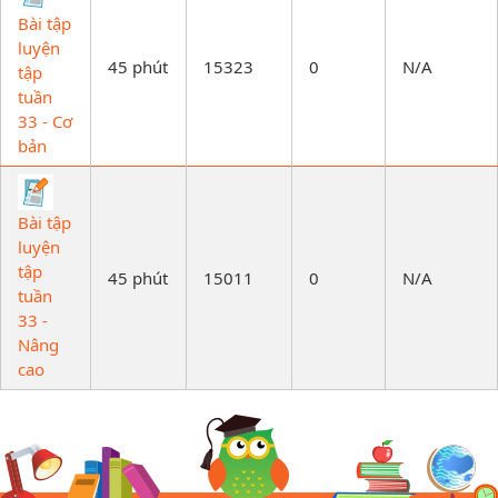
Bài tập
luyện
45 phút
15323
0
N/A
tập
tuần
33 - Cơ
bản
Bài tập
luyện
tập
45 phút
15011
0
N/A
tuần
33 -
Nâng
cao