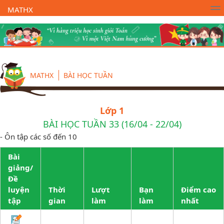
MATHX
Trường Toán Online MATHX
Học toán
- Lớp 1
MATHX
BÀI HỌC TUẦN
Lớp 1
BÀI HỌC TUẦN 33 (16/04 - 22/04)
- Ôn tập các số đến 10
Bài
giảng/
Đề
luyện
Thời
Lượt
Bạn
Điểm cao
tập
gian
làm
làm
nhất