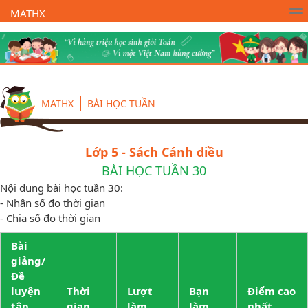
MATHX
Trường Toán Online MATHX
Học toán
- Lớp 1
MATHX
BÀI HỌC TUẦN
Lớp 5 - Sách Cánh diều
BÀI HỌC TUẦN 30
Nội dung bài học tuần 30:
- Nhân số đo thời gian
- Chia số đo thời gian
Bài
giảng/
Đề
luyện
Thời
Lượt
Bạn
Điểm cao
tập
gian
làm
làm
nhất