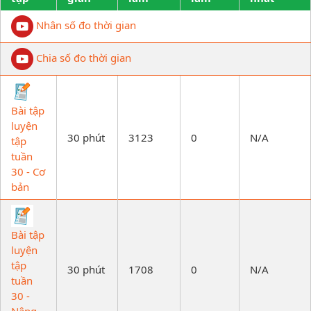
Nhân số đo thời gian
Chia số đo thời gian
Bài tập
luyện
30 phút
3123
0
N/A
tập
tuần
30 - Cơ
bản
Bài tập
luyện
tập
30 phút
1708
0
N/A
tuần
30 -
Nâng