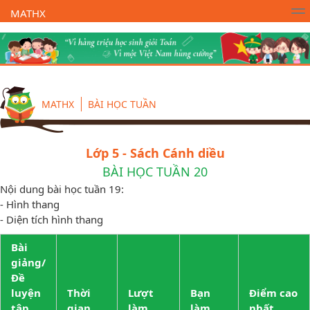
MATHX
Trường Toán Online MATHX
Học toán
- Lớp 1
MATHX
BÀI HỌC TUẦN
Lớp 5 - Sách Cánh diều
BÀI HỌC TUẦN 20
Nội dung bài học tuần 19:
- Hình thang
- Diện tích hình thang
Bài
giảng/
Đề
luyện
Thời
Lượt
Bạn
Điểm cao
tập
gian
làm
làm
nhất