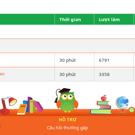
Thời gian
Lượt làm
30 phút
6791
cao
30 phút
3358
HỖ TRỢ
C
Câu hỏi thường gặp