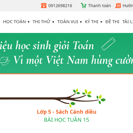
0912698216
Thanh toán
Hướn
HỌC TOÁN
THI THỬ
TOÁN VUI
KỲ THI
TÀI L
ĐỀ THI
Lớp 5 - Sách Cánh diều
BÀI HỌC TUẦN 15