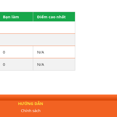
Bạn làm
Điểm cao nhất
0
N/A
0
N/A
HƯỚNG DẪN
Chính sách