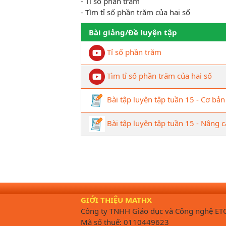
- Tỉ số phần trăm
- Tìm tỉ số phần trăm của hai số
Bài giảng/Đề luyện tập
Tỉ số phần trăm
Tìm tỉ số phần trăm của hai số
Bài tập luyện tập tuần 15 - Cơ bản
Bài tập luyện tập tuần 15 - Nâng 
GIỚI THIỆU MATHX
Công ty TNHH Giáo dục và Công nghệ ET
Mã số thuế: 0110449623