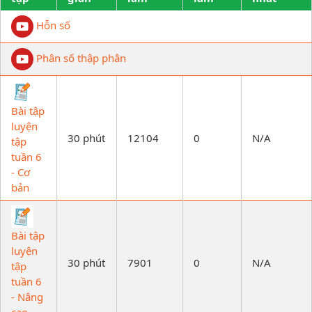
Hỗn số
Phân số thập phân
Bài tập
luyện
30 phút
12104
0
N/A
tập
tuần 6
- Cơ
bản
Bài tập
luyện
30 phút
7901
0
N/A
tập
tuần 6
- Nâng
cao