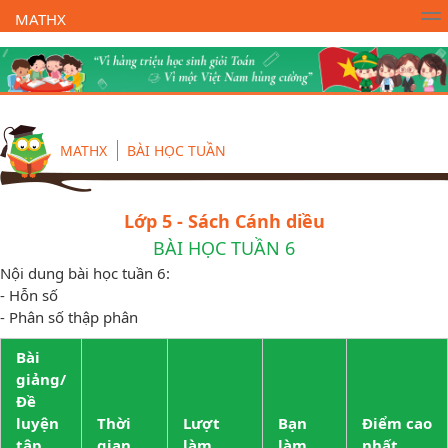
MATHX
Trường Toán Online MATHX
Học toán
- Lớp 1
MATHX
BÀI HỌC TUẦN
Lớp 5 - Sách Cánh diều
BÀI HỌC TUẦN 6
Nội dung bài học tuần 6:
- Hỗn số
- Phân số thập phân
Bài
giảng/
Đề
luyện
Thời
Lượt
Bạn
Điểm cao
tập
gian
làm
làm
nhất