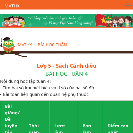
MATHX
Trường Toán Online MATHX
Học toán
- Lớp 1
MATHX
BÀI HỌC TUẦN
Lớp 5 - Sách Cánh diều
BÀI HỌC TUẦN 4
Nội dung học tập tuần 4:
- Tìm hai số khi biết hiệu và tỉ số của hai số đó
- Bài toán liên quan đến quan hệ phụ thuộc
Bài
giảng/
Đề
luyện
Thời
Lượt
Bạn
Điểm cao
tập
gian
làm
làm
nhất